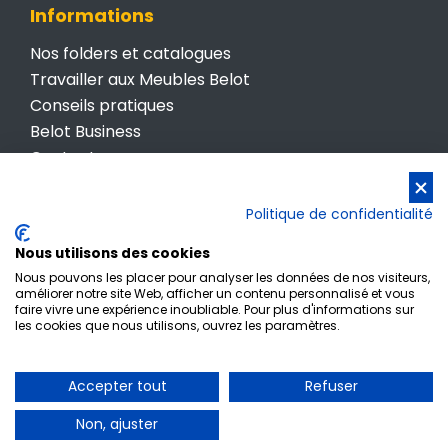
Informations
Nos folders et catalogues
Travailler aux Meubles Belot
Conseils pratiques
Belot Business
Contactez-nous
Conditions générales de vente
Politique de confidentialité
Politique de confidentialité
Nous utilisons des cookies
Nous pouvons les placer pour analyser les données de nos visiteurs,
améliorer notre site Web, afficher un contenu personnalisé et vous
faire vivre une expérience inoubliable. Pour plus d'informations sur
les cookies que nous utilisons, ouvrez les paramètres.
Inscription newsletter
Accepter tout
Refuser
© Meubles Belot • TVA BE 0412 512 987
Non, ajuster
Powered by
www.meaweb.tech • Agence de