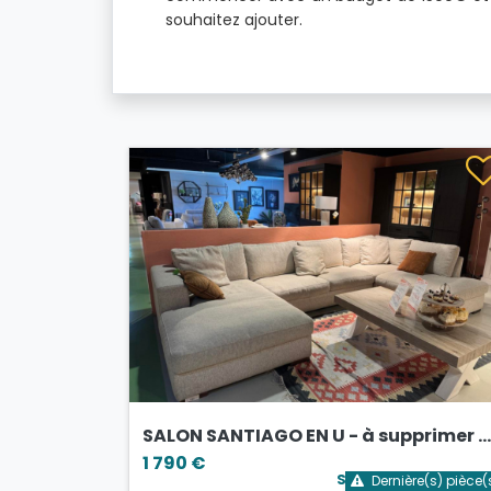
souhaitez ajouter.
SALON SANTIAGO EN U - à supprimer ...
1 790 €
Stock bientôt épui
Dernière(s) pièce(