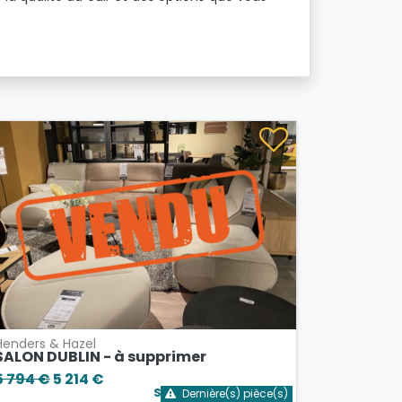
Henders & Hazel
SALON DUBLIN - à supprimer
5 794 €
5 214 €
Stock bientôt épuisé
Dernière(s) pièce(s)