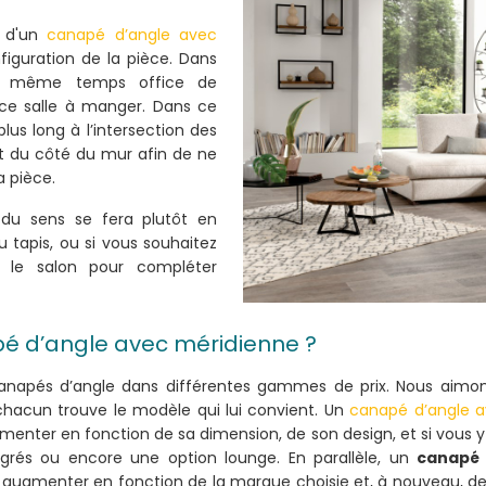
s d'un
canapé d’angle avec
figuration de la pièce. Dans
 en même temps office de
ace salle à manger. Dans ce
lus long à l’intersection des
rt du côté du mur afin de ne
a pièce.
 du sens se fera plutôt en
u tapis, ou si vous souhaitez
 le salon pour compléter
é d’angle avec méridienne ?
anapés d’angle dans différentes gammes de prix. Nous aimon
 chacun trouve le modèle qui lui convient. Un
canapé d’angle 
ter en fonction de sa dimension, de son design, et si vous y a
égrés ou encore une option lounge. En parallèle, un
canapé 
gmenter en fonction de la marque choisie et, à nouveau, de la