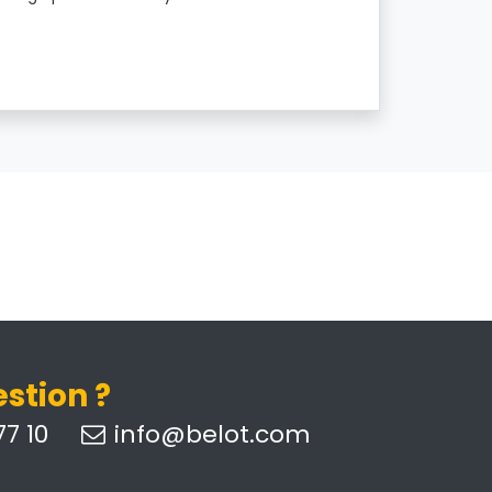
stion ?
7 10
info@belot.com