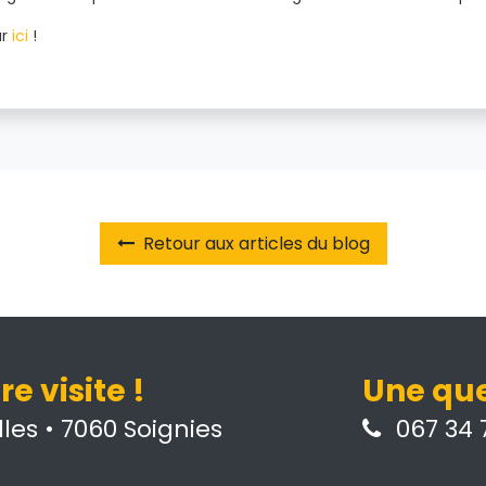
ar
ici
!
Retour aux articles du blog
e visite !
Une que
les • 7060 Soignies
067 34 7