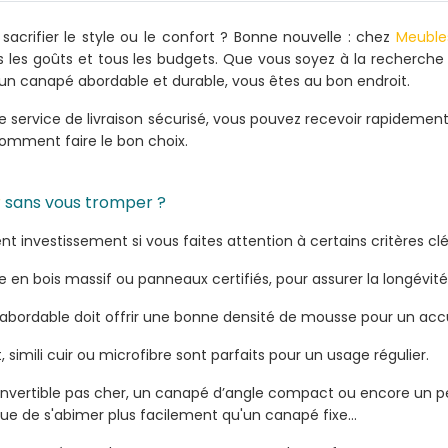
sacrifier le style ou le confort ? Bonne nouvelle : chez
Meuble
us les goûts et tous les budgets. Que vous soyez à la recherch
un canapé abordable et durable, vous êtes au bon endroit.
re service de livraison sécurisé, vous pouvez recevoir rapideme
comment faire le bon choix.
r
sans vous tromper ?
nt investissement si vous faites attention à certains critères clé
re en bois massif ou panneaux certifiés, pour assurer la longévit
bordable doit offrir une bonne densité de mousse pour un accu
 simili cuir ou microfibre sont parfaits pour un usage régulier.
convertible pas cher, un canapé d’angle compact ou encore un pe
que de s'abimer plus facilement qu'un canapé fixe...