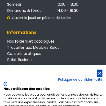
Samedi
10:00 - 18:30
Dimanche & fériés
14:00 - 18:30
Ouvert le jeudi en période de Soldes
Informations
Nos folders et catalogues
Travailler aux Meubles Belot
Conseils pratiques
Belot Business
Contactez-nous
Conditions générales de vente
Politique de confidentialité
Politique de confidentialité
Nous utilisons des cookies
Nous pouvons les placer pour analyser les données de nos visiteurs,
améliorer notre site Web, afficher un contenu personnalisé et vous
faire vivre une expérience inoubliable. Pour plus d'informations sur
les cookies que nous utilisons, ouvrez les paramètres.