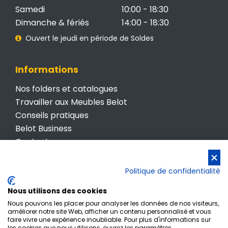
Samedi
10:00 - 18:30
Dimanche & fériés
14:00 - 18:30
Ouvert le jeudi en période de Soldes
Informations
Nos folders et catalogues
Travailler aux Meubles Belot
Conseils pratiques
Belot Business
Contactez-nous
Conditions générales de vente
Politique de confidentialité
Politique de confidentialité
Nous utilisons des cookies
Nous pouvons les placer pour analyser les données de nos visiteurs,
améliorer notre site Web, afficher un contenu personnalisé et vous
faire vivre une expérience inoubliable. Pour plus d'informations sur
les cookies que nous utilisons, ouvrez les paramètres.