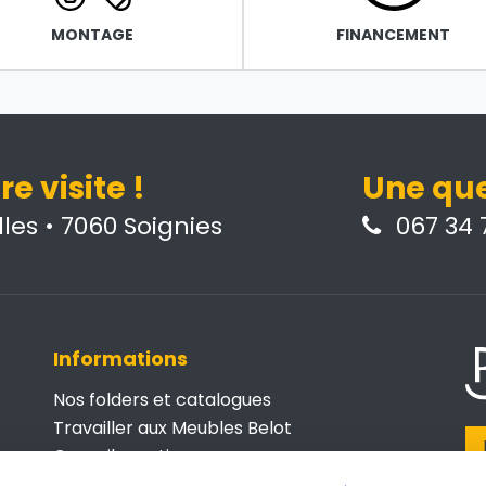
MONTAGE
FINANCEMENT
e visite !
Une que
les • 7060 Soignies
067 34 7
Informations
Nos folders et catalogues
Travailler aux Meubles Belot
Conseils pratiques
Belot Business