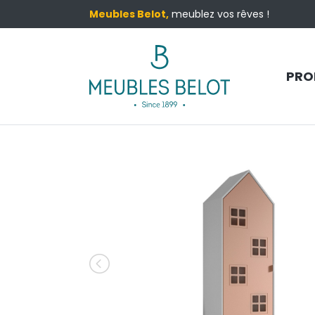
Meubles Belot,
meublez vos rêves !
PRO