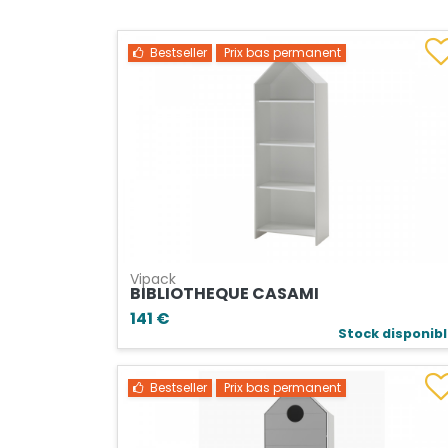
Bestseller
Prix bas permanent
Vipack
BIBLIOTHEQUE CASAMI
141 €
Stock disponib
Bestseller
Prix bas permanent