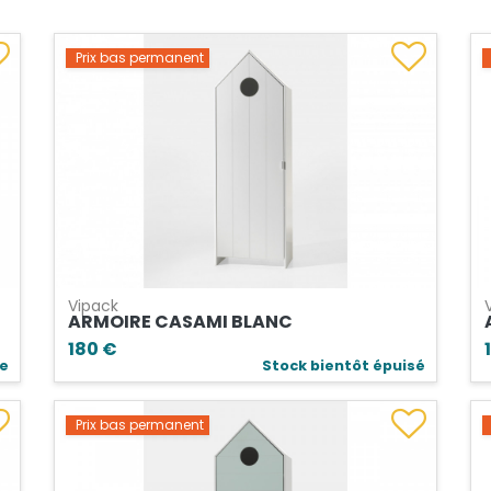
Prix bas permanent
Vipack
ARMOIRE CASAMI BLANC
180 €
le
Stock bientôt épuisé
Prix bas permanent