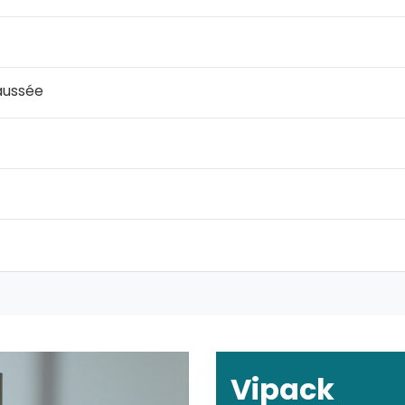
aussée
Vipack