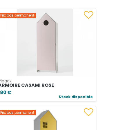
Prix bas permanent
Vipack
ARMOIRE CASAMI ROSE
180 €
Stock disponible
Prix bas permanent