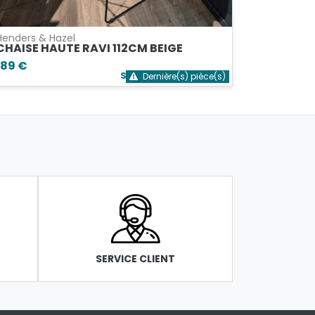
Henders & Hazel
CHAISE HAUTE RAVI 112CM BEIGE
189 €
Stock bientôt épuisé
Dernière(s) pièce(s)
SERVICE CLIENT