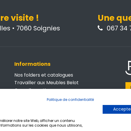
e visite !
Une que
les • 7060 Soignies
067 34 7
Informations
Nos folders et catalogues
Travailler aux Meubles Belot
Conseils pratiques
Belot Business
Politique de confidentialité
© 
Contactez-nous
Accepter
P
Conditions générales de vente
de
Politique de confidentialité
liorer notre site Web, afficher un contenu
informations sur les cookies que nous utilisons,