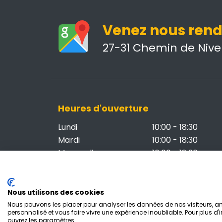
Venez nous rendr
27-31 Chemin de Nivel
Heures d'ouverture
Lundi
10:00 - 18:30
Mardi
10:00 - 18:30
Mercredi
10:00 - 18:30
Jeudi
Fermé
Vendredi
10:00 - 18:30
Samedi
10:00 - 18:30
Nous utilisons des cookies
Dimanche & fériés
14:00 - 18:30
Nous pouvons les placer pour analyser les données de nos visiteurs, amé
personnalisé et vous faire vivre une expérience inoubliable. Pour plus d'
Ouvert le jeudi en période de Soldes
ouvrez les paramètres.