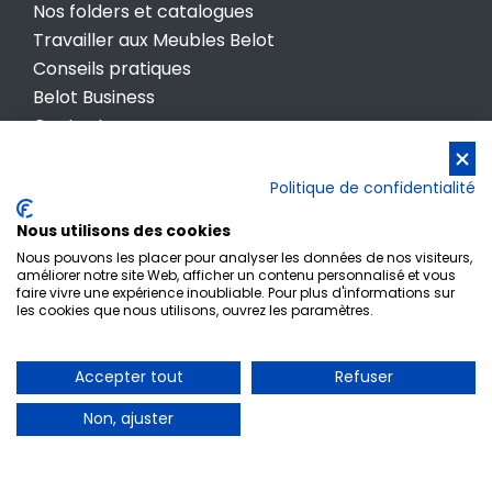
Nos folders et catalogues
Travailler aux Meubles Belot
Conseils pratiques
Belot Business
Contactez-nous
Conditions générales de vente
Politique de confidentialité
Politique de confidentialité
Nous utilisons des cookies
Nous pouvons les placer pour analyser les données de nos visiteurs,
améliorer notre site Web, afficher un contenu personnalisé et vous
faire vivre une expérience inoubliable. Pour plus d'informations sur
les cookies que nous utilisons, ouvrez les paramètres.
Inscription newsletter
Accepter tout
Refuser
© Meubles Belot • TVA BE 0412 512 987
Non, ajuster
Powered by
www.meaweb.tech • Agence de
digitalisation