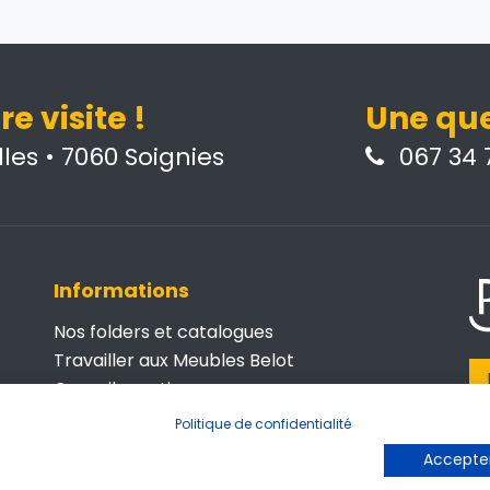
e visite !
Une que
les • 7060 Soignies
067 34 7
Informations
Nos folders et catalogues
Travailler aux Meubles Belot
Conseils pratiques
Belot Business
Politique de confidentialité
© 
Contactez-nous
Accepter
P
Conditions générales de vente