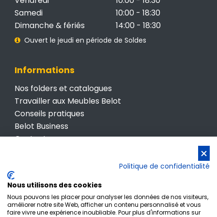
Vendredi
10:00 - 18:30
Samedi
10:00 - 18:30
Dimanche & fériés
14:00 - 18:30
Ouvert le jeudi en période de Soldes
Informations
Nos folders et catalogues
Travailler aux Meubles Belot
Conseils pratiques
Belot Business
Contactez-nous
Conditions générales de vente
Politique de confidentialité
Politique de confidentialité
Nous utilisons des cookies
Nous pouvons les placer pour analyser les données de nos visiteurs,
améliorer notre site Web, afficher un contenu personnalisé et vous
faire vivre une expérience inoubliable. Pour plus d'informations sur