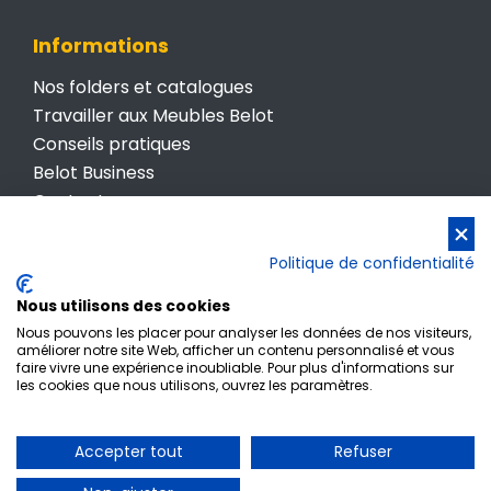
Informations
Nos folders et catalogues
Travailler aux Meubles Belot
Conseils pratiques
Belot Business
Contactez-nous
Conditions générales de vente
Politique de confidentialité
Politique de confidentialité
Nous utilisons des cookies
Nous pouvons les placer pour analyser les données de nos visiteurs,
améliorer notre site Web, afficher un contenu personnalisé et vous
faire vivre une expérience inoubliable. Pour plus d'informations sur
les cookies que nous utilisons, ouvrez les paramètres.
Inscription newsletter
Accepter tout
Refuser
© Meubles Belot • TVA BE 0412 512 987