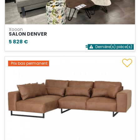
Xooon
SALON DENVER
5 828 €
Stock bientôt épuisé
Dernière(s) pièce(s)
Prix bas permanent