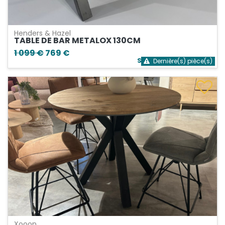
Henders & Hazel
TABLE DE BAR METALOX 130CM
1 099 €
769 €
Stock bientôt épuisé
Dernière(s) pièce(s)
Xooon