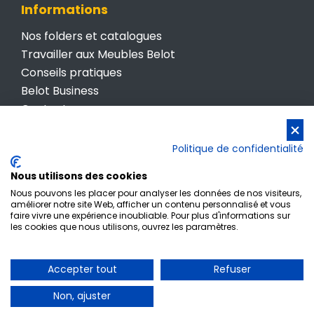
Informations
Nos folders et catalogues
Travailler aux Meubles Belot
Conseils pratiques
Belot Business
Contactez-nous
Conditions générales de vente
Politique de confidentialité
Politique de confidentialité
Nous utilisons des cookies
Nous pouvons les placer pour analyser les données de nos visiteurs,
améliorer notre site Web, afficher un contenu personnalisé et vous
faire vivre une expérience inoubliable. Pour plus d'informations sur
les cookies que nous utilisons, ouvrez les paramètres.
Inscription newsletter
Accepter tout
Refuser
© Meubles Belot • TVA BE 0412 512 987
Non, ajuster
Powered by
www.meaweb.tech • Agence de