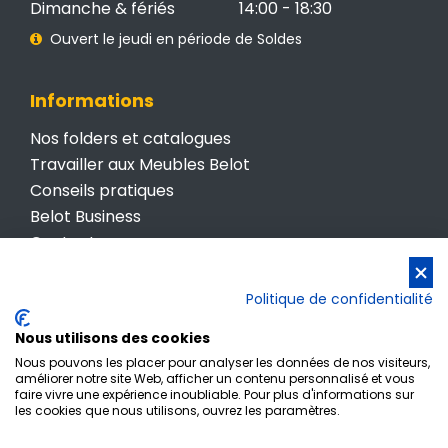
Dimanche & fériés
14:00 - 18:30
Ouvert le jeudi en période de Soldes
Informations
Nos folders et catalogues
Travailler aux Meubles Belot
Conseils pratiques
Belot Business
Contactez-nous
Conditions générales de vente
Politique de confidentialité
Politique de confidentialité
Nous utilisons des cookies
Nous pouvons les placer pour analyser les données de nos visiteurs,
améliorer notre site Web, afficher un contenu personnalisé et vous
faire vivre une expérience inoubliable. Pour plus d'informations sur
les cookies que nous utilisons, ouvrez les paramètres.
Inscription newsletter