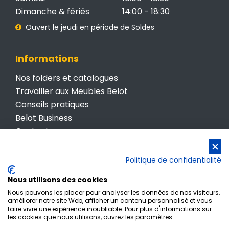
Dimanche & fériés
14:00 - 18:30
Ouvert le jeudi en période de Soldes
Informations
Nos folders et catalogues
Travailler aux Meubles Belot
Conseils pratiques
Belot Business
Contactez-nous
Conditions générales de vente
Politique de confidentialité
Politique de confidentialité
Nous utilisons des cookies
Nous pouvons les placer pour analyser les données de nos visiteurs,
améliorer notre site Web, afficher un contenu personnalisé et vous
faire vivre une expérience inoubliable. Pour plus d'informations sur
les cookies que nous utilisons, ouvrez les paramètres.