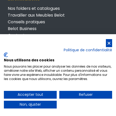
Nos folders et catalogues
Travailler aux Meubles Belot
Conseils pratiques
Belot Business
Contactez-nous
Conditions générales de vente
Politique de confidentialité
Politique de confidentialité
Nous utilisons des cookies
Nous pouvons les placer pour analyser les données de nos visiteurs,
améliorer notre site Web, afficher un contenu personnalisé et vous
faire vivre une expérience inoubliable. Pour plus d'informations sur
les cookies que nous utilisons, ouvrez les paramètres.
Inscription newsletter
Accepter tout
Refuser
© Meubles Belot • TVA BE 0412 512 987
Non, ajuster
Powered by
www.meaweb.tech • Agence de
digitalisation