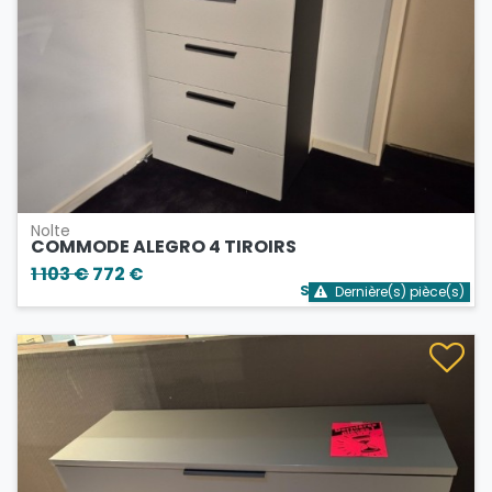
Nolte
COMMODE ALEGRO 4 TIROIRS
1 103 €
772 €
Stock bientôt épuisé
Dernière(s) pièce(s)