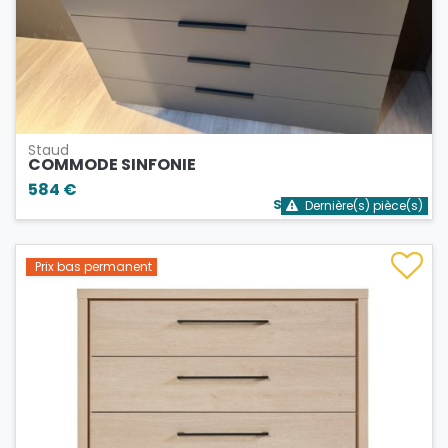
Staud
COMMODE SINFONIE
584 €
Stock bientôt épuisé
Dernière(s) pièce(s)
Prix bas permanent