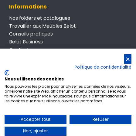
Informations
Nos folders et catalogues
Travailler aux Meubles Belot
Conseils pratiques
Belot Business
Contactez-nous
Conditions générales de vente
Politique de confidentialité
Politique de confidentialité
Nous utilisons des cookies
Nous pouvons les placer pour analyser les données de nos visiteurs,
améliorer notre site Web, afficher un contenu personnalisé et vous
faire vivre une expérience inoubliable. Pour plus d'informations sur
les cookies que nous utilisons, ouvrez les paramètres.
Inscription newsletter
Accepter tout
Refuser
© Meubles Belot • TVA BE 0412 512 987
Non, ajuster
Powered by
www.meaweb.tech • Agence de