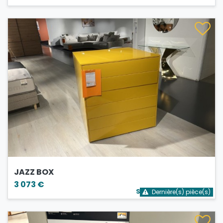
JAZZ BOX
3 073 €
Stock bientôt épuisé
Dernière(s) pièce(s)