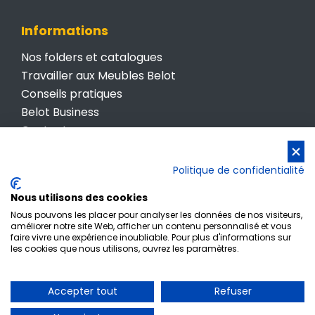
Informations
Nos folders et catalogues
Travailler aux Meubles Belot
Conseils pratiques
Belot Business
Contactez-nous
Conditions générales de vente
Politique de confidentialité
Politique de confidentialité
Nous utilisons des cookies
Nous pouvons les placer pour analyser les données de nos visiteurs,
améliorer notre site Web, afficher un contenu personnalisé et vous
faire vivre une expérience inoubliable. Pour plus d'informations sur
les cookies que nous utilisons, ouvrez les paramètres.
Inscription newsletter
Accepter tout
Refuser
© Meubles Belot • TVA BE 0412 512 987