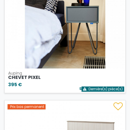
Auping
CHEVET PIXEL
395 €
Stock bientôt épuisé
Dernière(s) pièce(s)
Prix bas permanent