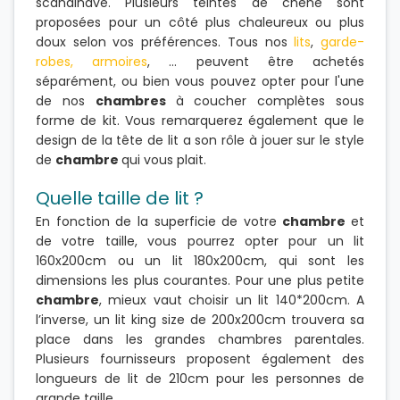
scandinave. Plusieurs teintes de chêne sont
proposées pour un côté plus chaleureux ou plus
doux selon vos préférences. Tous nos
lits
,
garde-
robes, armoires
, ... peuvent être achetés
séparément, ou bien vous pouvez opter pour l'une
de nos
chambres
à coucher complètes sous
forme de kit. Vous remarquerez également que le
design de la tête de lit a son rôle à jouer sur le style
de
chambre
qui vous plait.
Quelle taille de lit ?
En fonction de la superficie de votre
chambre
et
de votre taille, vous pourrez opter pour un lit
160x200cm ou un lit 180x200cm, qui sont les
dimensions les plus courantes. Pour une plus petite
chambre
, mieux vaut choisir un lit 140*200cm. A
l’inverse, un lit king size de 200x200cm trouvera sa
place dans les grandes chambres parentales.
Plusieurs fournisseurs proposent également des
longueurs de lit de 210cm pour les personnes de
grande taille.