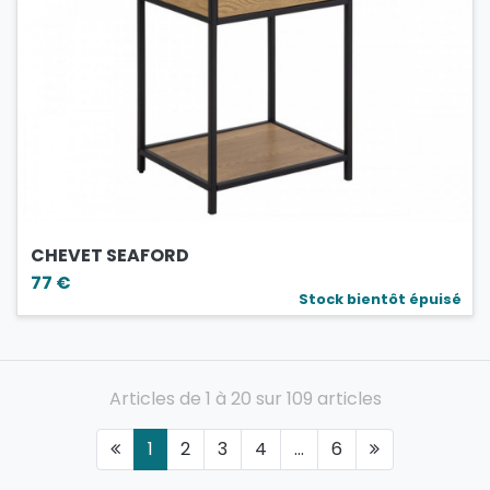
CHEVET SEAFORD
77 €
Stock bientôt épuisé
Articles de 1 à 20 sur 109 articles
1
2
3
4
...
6