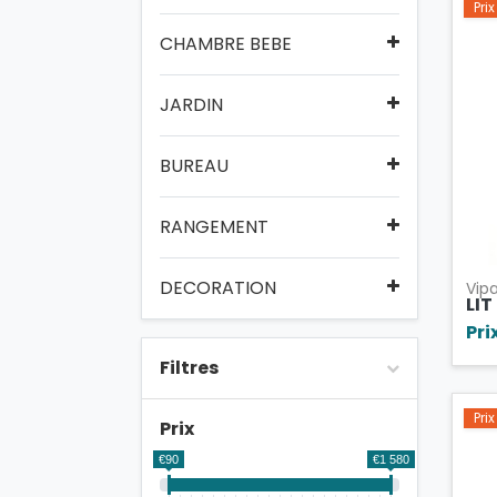
Pri
CHAMBRE BEBE
JARDIN
BUREAU
RANGEMENT
DECORATION
Vip
LI
Pri
Filtres
Pri
Prix
€90
€1 580