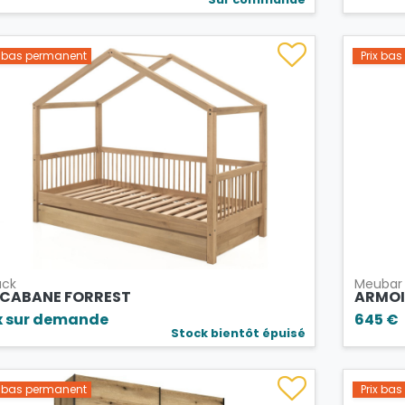
x bas permanent
Prix ba
ack
Meubar
T CABANE FORREST
ARMOI
x sur demande
645 €
Stock bientôt épuisé
x bas permanent
Prix ba