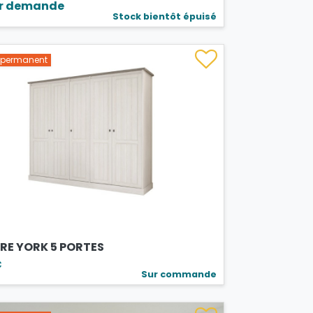
ur demande
Stock bientôt épuisé
s permanent
RE YORK 5 PORTES
€
Sur commande