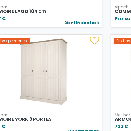
bar
Vipack
MOIRE LAGO 184 cm
COMMO
7 €
Prix s
Bientôt de stock
x bas permanent
Prix ba
bar
Meubar
MOIRE YORK 3 PORTES
ARMOI
2 €
723 €
Sur commande