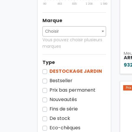
90
463
835
1 208
1 580
Marque
Vous pouvez choisir plusieurs
marques
Meu
AR
Type
93
DESTOCKAGE JARDIN
Bestseller
Pri
Prix bas permanent
Nouveautés
Fins de série
De stock
Eco-chèques