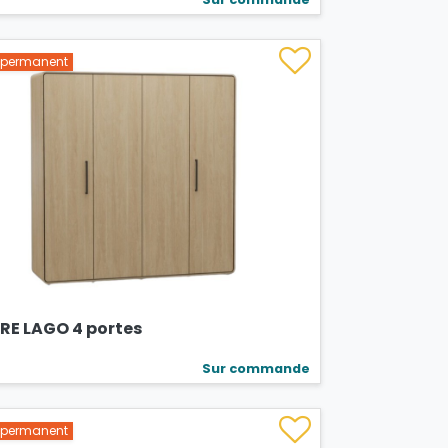
s permanent
RE LAGO 4 portes
Sur commande
s permanent