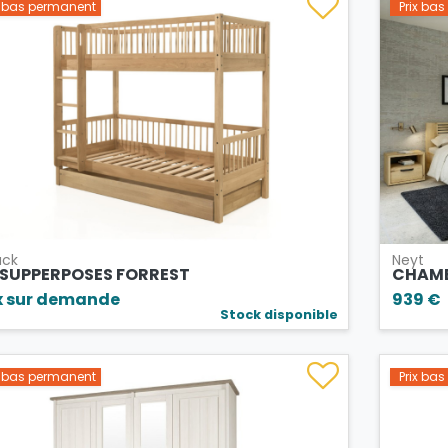
x bas permanent
Prix ba
ack
Neyt
T SUPPERPOSES FORREST
CHAMB
x sur demande
939 €
Stock disponible
x bas permanent
Prix ba