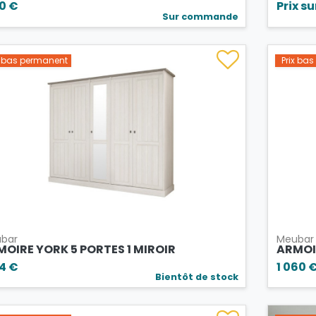
90 €
Prix s
Sur commande
x bas permanent
Prix ba
bar
Meubar
OIRE YORK 5 PORTES 1 MIROIR
ARMOI
04 €
1 060 
Bientôt de stock