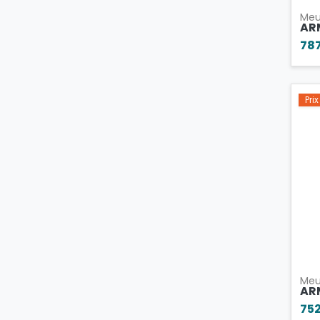
Meu
AR
78
Pri
Meu
AR
75