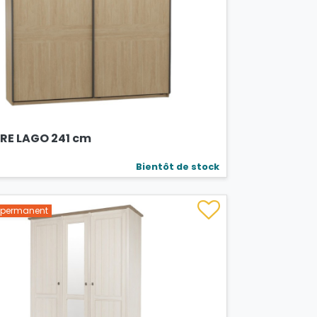
RE LAGO 241 cm
Bientôt de stock
s permanent