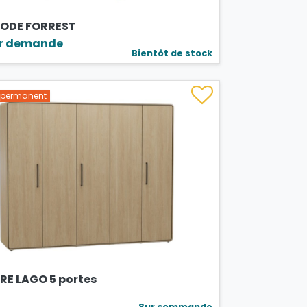
DE FORREST
ur demande
Bientôt de stock
s permanent
RE LAGO 5 portes
Sur commande