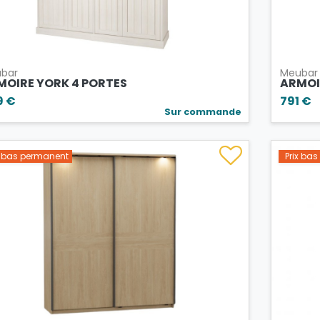
bar
Meubar
MOIRE YORK 4 PORTES
ARMOIR
9 €
791 €
Sur commande
x bas permanent
Prix ba