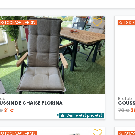
ESTOCKAGE JARDIN
DESTO
fab
Brafab
USSIN DE CHAISE FLORINA
COUSSI
 €
31 €
70 €
3
Stock bientôt épuisé
Dernière(s) pièce(s)
ESTOCKAGE JARDIN
DESTO