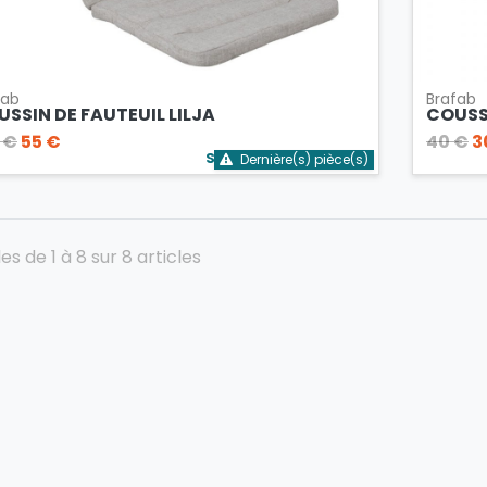
fab
Brafab
SSIN DE FAUTEUIL LILJA
COUSS
 €
55 €
40 €
3
Stock bientôt épuisé
Dernière(s) pièce(s)
les de 1 à 8 sur 8 articles