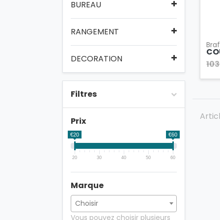
BUREAU
RANGEMENT
Bra
COU
DECORATION
103
Filtres
Artic
Prix
€20
€60
20
30
40
50
60
Marque
Vous pouvez choisir plusieurs