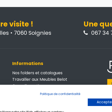
e visite !
Une que
les • 7060 Soignies
067 34 7
Informations
Nos folders et catalogues
Travailler aux Meubles Belot
Conseils pratiques
Belot Business
Politique de confidentialité
© 
Contactez-nous
Accepter
P
Conditions générales de vente
de
Politique de confidentialité
liorer notre site Web, afficher un contenu