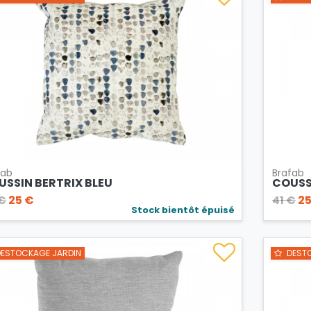
fab
Brafab
USSIN BERTRIX BLEU
COUSS
€
25 €
41 €
25
Stock bientôt épuisé
ESTOCKAGE JARDIN
DESTO