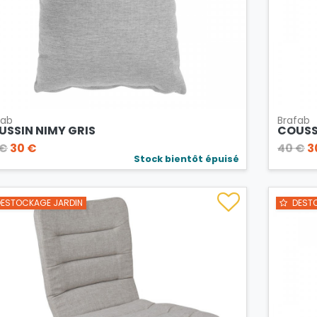
fab
Brafab
USSIN NIMY GRIS
COUSS
 €
30 €
40 €
3
Stock bientôt épuisé
ESTOCKAGE JARDIN
DESTO