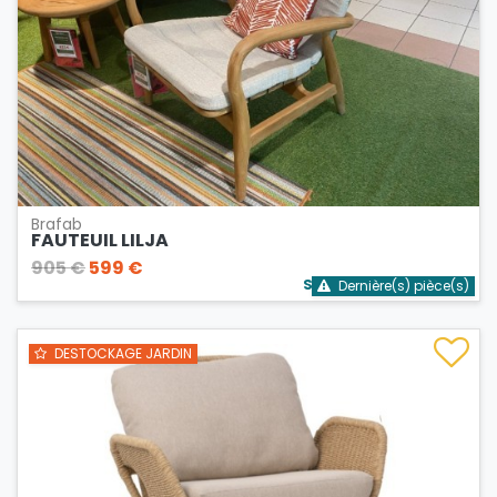
Brafab
FAUTEUIL LILJA
905 €
599 €
Stock bientôt épuisé
Dernière(s) pièce(s)
DESTOCKAGE JARDIN