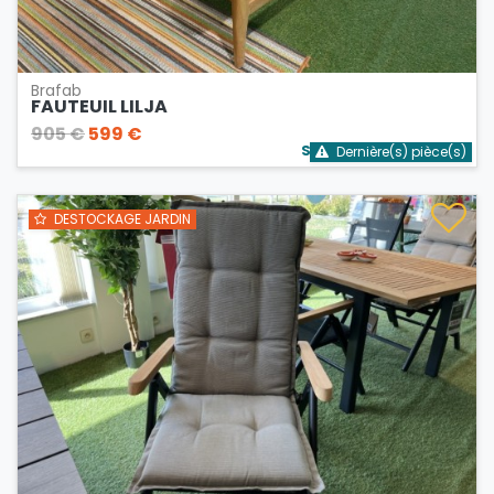
Brafab
FAUTEUIL LILJA
905 €
599 €
Stock bientôt épuisé
Dernière(s) pièce(s)
DESTOCKAGE JARDIN