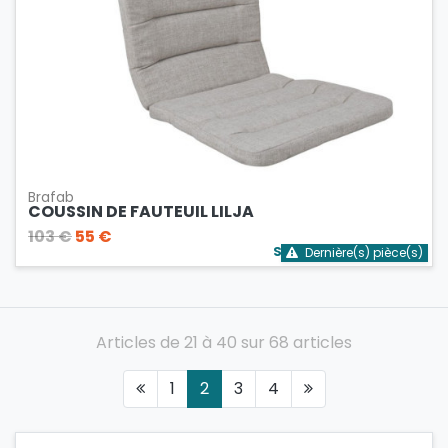
Brafab
COUSSIN DE FAUTEUIL LILJA
103 €
55 €
Stock bientôt épuisé
Dernière(s) pièce(s)
Articles de 21 à 40 sur 68 articles
1
2
3
4