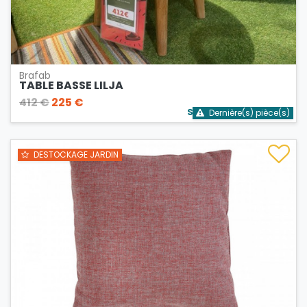
Brafab
TABLE BASSE LILJA
412 €
225 €
Stock bientôt épuisé
Dernière(s) pièce(s)
DESTOCKAGE JARDIN