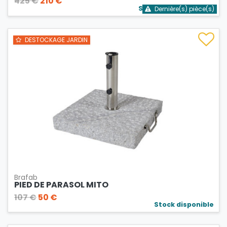
425 €
210 €
Stock bientôt épuisé
Dernière(s) pièce(s)
DESTOCKAGE JARDIN
Brafab
PIED DE PARASOL MITO
107 €
50 €
Stock disponible