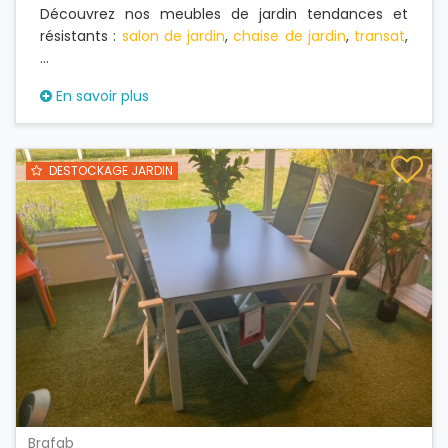
Découvrez nos meubles de jardin tendances et
résistants :
salon de jardin
,
chaise de jardin
,
transat
,
...
En savoir plus
DESTOCKAGE JARDIN
Brafab