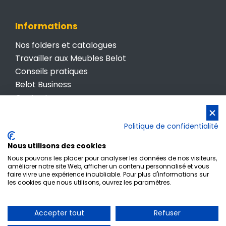
Informations
Nos folders et catalogues
Travailler aux Meubles Belot
Conseils pratiques
Belot Business
Contactez-nous
Conditions générales de vente
Politique de confidentialité
Politique de confidentialité
Nous utilisons des cookies
Nous pouvons les placer pour analyser les données de nos visiteurs,
améliorer notre site Web, afficher un contenu personnalisé et vous
faire vivre une expérience inoubliable. Pour plus d'informations sur
les cookies que nous utilisons, ouvrez les paramètres.
Inscription newsletter
Accepter tout
Refuser
© Meubles Belot • TVA BE 0412 512 987