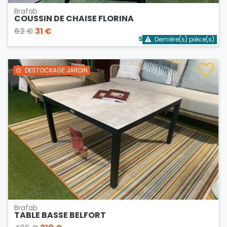
Brafab
COUSSIN DE CHAISE FLORINA
62 €
31 €
Stock bientôt épuisé
Dernière(s) pièce(s)
DESTOCKAGE JARDIN
Brafab
TABLE BASSE BELFORT