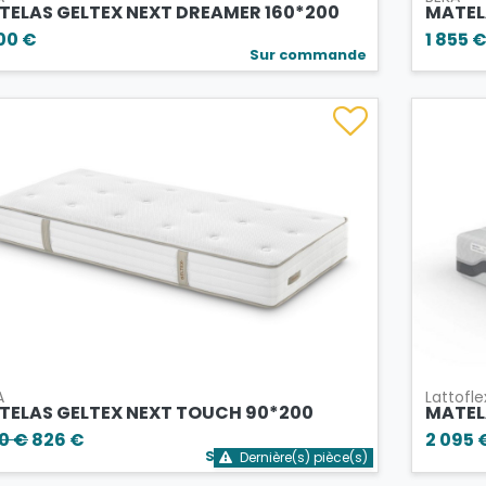
TELAS GELTEX NEXT DREAMER 160*200
MATEL
00 €
1 855 
Sur commande
A
Lattofle
TELAS GELTEX NEXT TOUCH 90*200
MATELA
80 €
826 €
2 095 
Stock bientôt épuisé
Dernière(s) pièce(s)