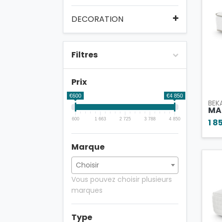
DECORATION
Filtres
Prix
€600
€4 850
BEK
MA
600
1 663
2 725
3 788
4 850
1 8
Marque
Vous pouvez choisir plusieurs
marques
Type