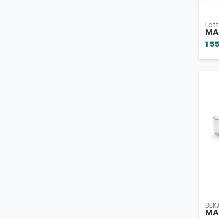
Latt
MAT
1 5
BEK
MA