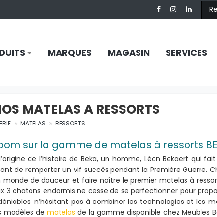
DUITS
MARQUES
MAGASIN
SERVICES
OS MATELAS A RESSORTS
TERIE
MATELAS
RESSORTS
oom sur la gamme de matelas à ressorts B
l’origine de l’histoire de Beka, un homme, Léon Bekaert qui fait
ant de remporter un vif succès pendant la Première Guerre. C
 monde de douceur et faire naître le premier matelas à ressorts 
x 3 chatons endormis ne cesse de se perfectionner pour propos
déniables, n’hésitant pas à combiner les technologies et les 
es modèles de
matelas
de la gamme disponible chez Meubles Belo