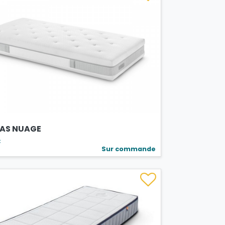
AS NUAGE
€
Sur commande