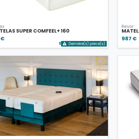
ex
Revor
TELAS SUPER COMFEEL+ 160
MATEL
 €
987 €
Stock bientôt épuisé
Dernière(s) pièce(s)