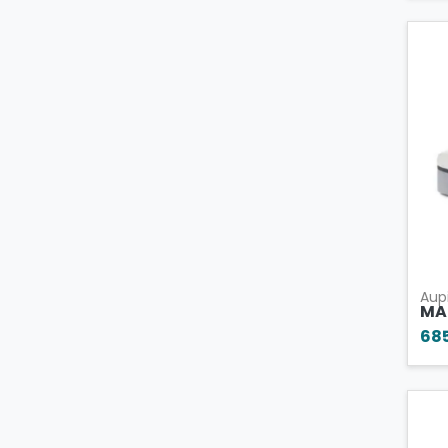
Aup
MA
68