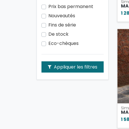
Si
MA
Prix bas permanent
1 2
Nouveautés
Fins de série
De stock
Eco-chèques
Appliquer les filtres
Si
MA
1 5