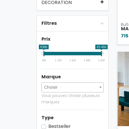
DECORATION
Filtres
Bult
MA
715
Prix
€390
€3 450
390
1 155
1 920
2 685
3 450
Marque
Vous pouvez choisir plusieurs
marques
Type
Bestseller