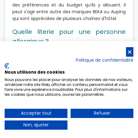
des préférences et du budget qu’ils y allouent. Il
peut s'agir entre autre des marques BEKA ou Auping
qui sont appréciées de plusieurs chaînes d'hôtel.
Quelle literie pour une personne
allergique ?
Pour une personne allergique, il est recommandé
d’opter pour une literie hypoallergénique, c’est-à-
Politique de confidentialité
dire un type de literie traité pour résister aux
acariens, à la poussière et aux autres substances
Nous utilisons des cookies
allergènes. On privilégiera les matelas à ressorts
Nous pouvons les placer pour analyser les données de nos visiteurs,
plutôt que les matelas en mousse ou en latex, et les
améliorer notre site Web, afficher un contenu personnalisé et vous
faire vivre une expérience inoubliable. Pour plus d'informations sur
oreillers synthétiques aux oreillers en plumes ou
les cookies que nous utilisons, ouvrez les paramètres.
duvet.
Meubles Belot : distributeur des
Accepter tout
Refuser
marques Beka et Lattoflex
Non, ajuster
Meubles Belot est une entreprise spécialisée dans la
vente de meubles pour la maison et d’articles de