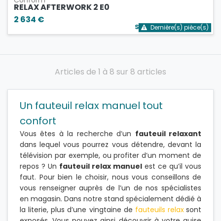
Conform
RELAX AFTERWORK 2 E0
2 634 €
Stock bientôt épuisé
Dernière(s) pièce(s)
Articles de 1 à 8 sur 8 articles
Un fauteuil relax manuel tout
confort
Vous êtes à la recherche d’un
fauteuil relaxant
dans lequel vous pourrez vous détendre, devant la
télévision par exemple, ou profiter d’un moment de
repos ? Un
fauteuil relax manuel
est ce qu’il vous
faut. Pour bien le choisir, nous vous conseillons de
vous renseigner auprès de l’un de nos spécialistes
en magasin. Dans notre stand spécialement dédié à
la literie, plus d’une vingtaine de
fauteuils relax
sont
exposés. Vous pouvez ainsi découvrir à votre guise