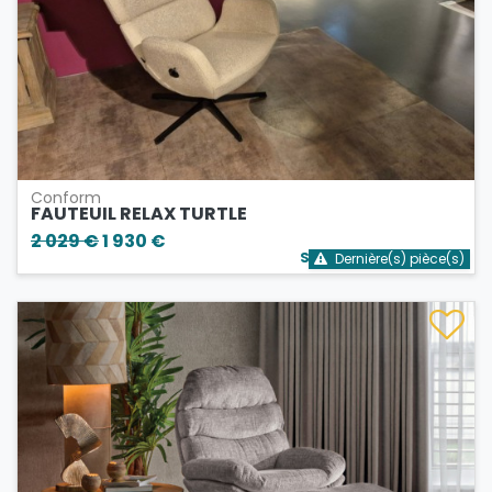
Conform
FAUTEUIL RELAX TURTLE
2 029 €
1 930 €
Stock bientôt épuisé
Dernière(s) pièce(s)