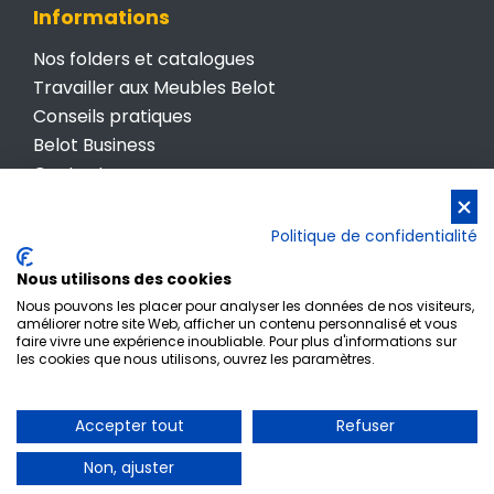
Informations
Nos folders et catalogues
Travailler aux Meubles Belot
Conseils pratiques
Belot Business
Contactez-nous
Conditions générales de vente
Politique de confidentialité
Politique de confidentialité
Nous utilisons des cookies
Nous pouvons les placer pour analyser les données de nos visiteurs,
améliorer notre site Web, afficher un contenu personnalisé et vous
faire vivre une expérience inoubliable. Pour plus d'informations sur
les cookies que nous utilisons, ouvrez les paramètres.
Inscription newsletter
Accepter tout
Refuser
© Meubles Belot • TVA BE 0412 512 987
Non, ajuster
Powered by
www.meaweb.tech • Agence de