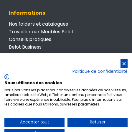
Informations
Nos folders et catalogues
Travailler aux Meubles Belot
Conseils pratiques
Belot Business
Contactez-nous
Conditions générales de vente
Politique de confidentialité
Politique de confidentialité
Nous utilisons des cookies
Nous pouvons les placer pour analyser les données de nos visiteurs,
améliorer notre site Web, afficher un contenu personnalisé et vous
faire vivre une expérience inoubliable. Pour plus d'informations sur
les cookies que nous utilisons, ouvrez les paramètres.
Inscription newsletter
Accepter tout
Refuser
© Meubles Belot • TVA BE 0412 512 987